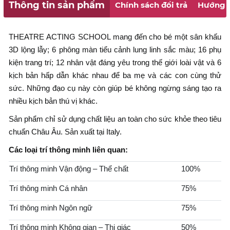
Thông tin sản phẩm
Chính sách đổi trả
Hướng 
THEATRE ACTING SCHOOL mang đến cho bé một sân khấu
3D lộng lẫy; 6 phông màn tiểu cảnh lung linh sắc màu; 16 phụ
kiện trang trí; 12 nhân vật đáng yêu trong thế giới loài vật và 6
kịch bản hấp dẫn khác nhau để ba mẹ và các con cùng thử
sức. Những đạo cụ này còn giúp bé không ngừng sáng tạo ra
nhiều kịch bản thú vị khác.
Sản phẩm chỉ sử dụng chất liệu an toàn cho sức khỏe theo tiêu
chuẩn Châu Âu. Sản xuất tại Italy.
Các loại trí thông minh liên quan:
Trí thông minh Vận động – Thể chất
100%
Trí thông minh Cá nhân
75%
Trí thông minh Ngôn ngữ
75%
Trí thông minh Không gian – Thị giác
50%