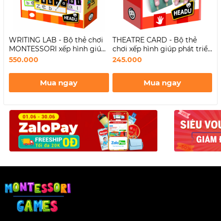
WRITING LAB - Bộ thẻ chơi
THEATRE CARD - Bộ thẻ
S
MONTESSORI xếp hình giúp
chơi xếp hình giúp phát triển
C
phát triển trí thông minh
năng khiếu nghệ thuật,
g
550.000
245.000
3
ngôn ngữ
ngôn ngữ và trí tưởng
p
tượng
d
Mua ngay
Mua ngay
h